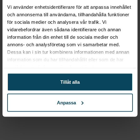
Vi använder enhetsidentifierare för att anpassa innehållet
Denna 400V stickpropp, röd och på 16A, kommer
och annonserna till användarna, tillhandahålla funktioner
med en 1,5 m lång kabel och är idealisk för
för sociala medier och analysera vår trafik. Vi
anslutning av köksutrustning med 400V spänning.
vidarebefordrar även sådana identifierare och annan
Kabel och kontakt måste köpas separat vid
information från din enhet till de sociala medier och
installation av maskiner, och installationen ska
annons- och analysföretag som vi samarbetar med.
utföras av behörig personal.
Dessa kan i sin tur kombinera informationen med annan
information som du har tillhandahållit eller som de har
Specifikationer
samlat in när du har använt deras tjänster.
Produkttyp:
Kontakt & kabel
Tillåt alla
Amp:
16A
Kabellängd:
1.5 m
Anpassa
Artikelnummer: KAB-400V16A-RED