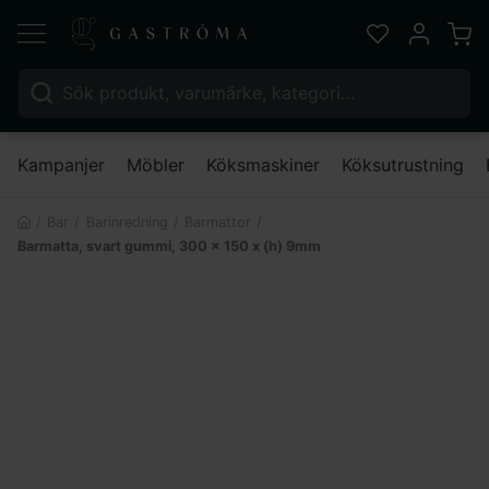
Varu
Favoriter
Mitt kont
Sök efter:
Nä
Kampanjer
Möbler
Köksmaskiner
Köksutrustning
Bar
Barinredning
Barmattor
Barmatta, svart gummi, 300 x 150 x (h) 9mm