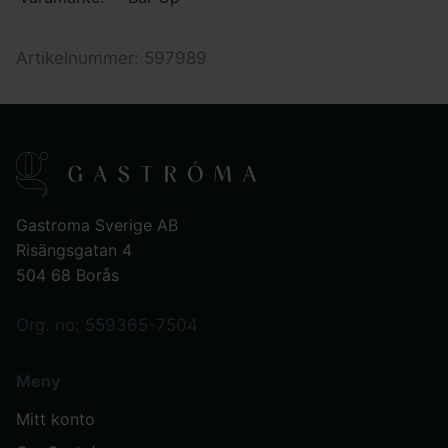
Artikelnummer: 597989
Gastroma Sverige AB
Risängsgatan 4
504 68 Borås
Org. no: 559365-7504
Meny
Mitt konto