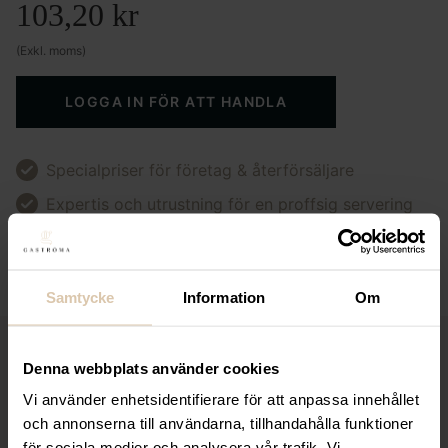
103,20
kr
(Exkl. moms)
LOGGA IN FÖR ATT HANDLA
Specialpriser för företag & återförsäljare
Expertis och utrustning för en proffsig servering
Smarta inköp för dig som driver restaurang eller
butik
Samtycke
Information
Om
Relaterade produkter
Denna webbplats använder cookies
Vi använder enhetsidentifierare för att anpassa innehållet
och annonserna till användarna, tillhandahålla funktioner
för sociala medier och analysera vår trafik. Vi