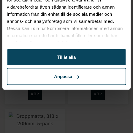
vidarebefordrar även sådana identifierare och annan
information från din enhet till de sociala medier och
annons- och analysföretag som vi samarbetar med.
Dessa kan i sin tur kombinera informationen med annan
information som du har tillhandahållit eller som de har
Lägg till i favoriter
Lägg till i favoriter
samlat in när du har använt deras tjänster.
Bar up
Bar up
Barmatta, svart gummi,
Barmatta, svart gummi,
Tillåt alla
453 x 305 x (h) 15mm
610 x 85 x (h) 15mm
183,20
kr
103,20
kr
Anpassa
(Exkl. moms)
(Exkl. moms)
KÖP
KÖP