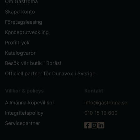
Om Gastróma
Skapa konto
Företagsleasing
Konceptutveckling
Profiltryck
Katalogvaror
Besök vår butik i Borås!
Officiell partner för Dunavox i Sverige
Villkor & policys
Kontakt
Allmänna köpevillkor
info@gastroma.se
Integritetspolicy
010 15 19 600
Servicepartner
Gastróma på Facebook
Gastróma på Instag
Gastróma på Link