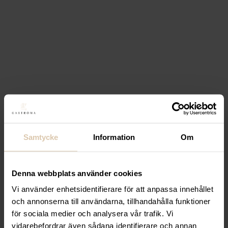
Köp
Lägg till i favoriter
Realisera
Bordsskiva
Laminat valnöt Ø60
879,20
kr
(Exkl. moms)
Köp
Samtycke
Lägg till i favoriter
Information
Om
Realisera
Bordsskiva
Laminat Ljus Ek 60×60
Denna webbplats använder cookies
Vi använder enhetsidentifierare för att anpassa innehållet
519,20
kr
(Exkl. moms)
och annonserna till användarna, tillhandahålla funktioner
Köp
för sociala medier och analysera vår trafik. Vi
vidarebefordrar även sådana identifierare och annan