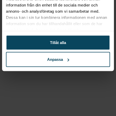
Lägg till i favoriter
information från din enhet till de sociala medier och
Realisera
Bordsskiva
annons- och analysföretag som vi samarbetar med.
Dessa kan i sin tur kombinera informationen med annan
Laminat svart 60×68
information som du har tillhandahållit eller som de har
samlat in när du har använt deras tjänster.
580
kr
(Exkl. moms)
Köp
Tillåt alla
Lägg till i favoriter
Anpassa
Realisera
Bordsskiva
Laminat vit Ø68
1 079,20
kr
(Exkl. moms)
Köp
Lägg till i favoriter
Realisera
Bordsskiva