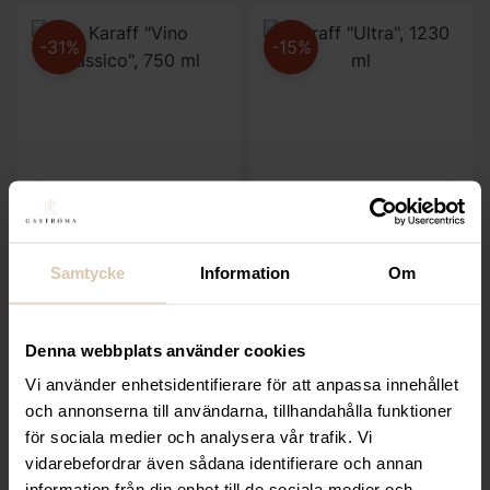
-31%
-15%
Lägg till i favoriter
Lägg till i favoriter
Luigi Bormioli
Riedel
Karaff ”Vino Classico”,
Karaff ”Ultra”, 1230 ml
750 ml
Samtycke
Information
Om
Det ursprungliga 
1 356,60
kr
Det n
1 596
kr
Det ursprungliga priset var: 575,20 kr.
399,20
kr
Det nuvarande priset är: 399,20
575,20
kr
(Exkl. moms)
(Exkl. moms)
Denna webbplats använder cookies
KÖP
KÖP
Vi använder enhetsidentifierare för att anpassa innehållet
och annonserna till användarna, tillhandahålla funktioner
för sociala medier och analysera vår trafik. Vi
vidarebefordrar även sådana identifierare och annan
-35%
information från din enhet till de sociala medier och