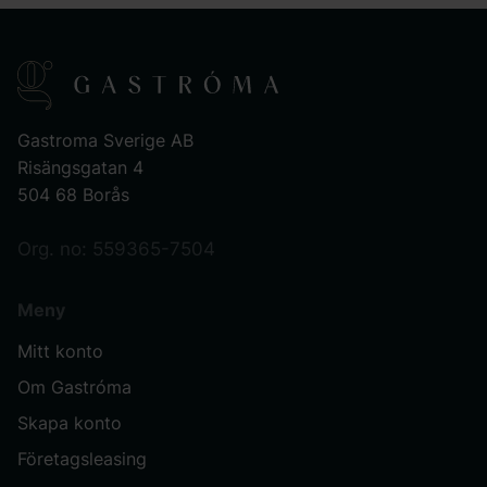
Gastroma Sverige AB
Risängsgatan 4
504 68 Borås
Org. no: 559365-7504
Meny
Mitt konto
Om Gastróma
Skapa konto
Företagsleasing