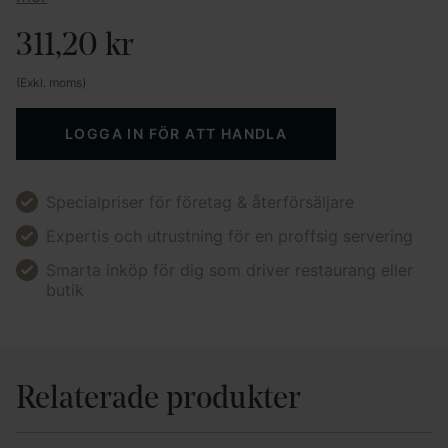
311,20
kr
(Exkl. moms)
LOGGA IN FÖR ATT HANDLA
Specialpriser för företag & återförsäljare
Expertis och utrustning för en proffsig servering
Smarta inköp för dig som driver restaurang eller
butik
Relaterade produkter