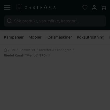
Varu
Favoriter
Mitt kont
Sök efter:
Nä
Kampanjer
Möbler
Köksmaskiner
Köksutrustning
Bar
Sommelier
Karaffer & tillbringare
Riedel Karaff ”Merlot”, 970 ml