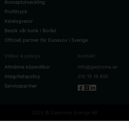
Konceptutveckling
Profiltryck
Katalogvaror
Besök vår butik i Borås!
Officiell partner för Dunavox i Sverige
Villkor & policys
Kontakt
Allmänna köpevillkor
info@gastroma.se
Integritetspolicy
010 15 19 600
Servicepartner
Gastróma på Facebook
Gastróma på Instag
Gastróma på Link
2026 © Gastróma Sverige AB