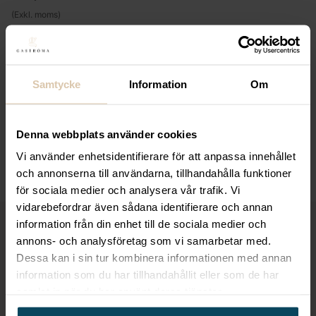
(Exkl. moms)
LOGGA IN FÖR ATT HANDLA
Samtycke
Information
Om
Specialpriser för företag & återförsäljare
Expertis och utrustning för en proffsig servering
Denna webbplats använder cookies
Smarta inköp för dig som driver restaurang eller
Vi använder enhetsidentifierare för att anpassa innehållet
butik
och annonserna till användarna, tillhandahålla funktioner
för sociala medier och analysera vår trafik. Vi
vidarebefordrar även sådana identifierare och annan
information från din enhet till de sociala medier och
Beskrivning
annons- och analysföretag som vi samarbetar med.
Dessa kan i sin tur kombinera informationen med annan
information som du har tillhandahållit eller som de har
Få till de perfekta drinkarna med en muddler
samlat in när du har använt deras tjänster.
tillverkad av gummiträ.