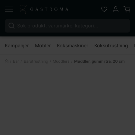
Varu
Favoriter
Mitt kont
Sök efter:
Nä
Kampanjer
Möbler
Köksmaskiner
Köksutrustning
Bar
Barutrustning
Muddlers
Muddler, gummi trä, 20 cm