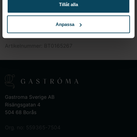
Tillåt alla
STORLEK
Diameter: 3 cm
Tjocklek: 30 mm
Anpassa
Längd: 20 cm
Artikelnummer: BT0165267
Gastroma Sverige AB
Risängsgatan 4
504 68 Borås
Org. no: 559365-7504