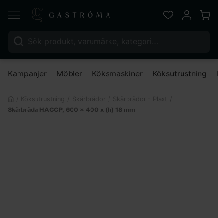
Varu
Favoriter
Mitt kont
Sök efter:
Nä
Kampanjer
Möbler
Köksmaskiner
Köksutrustning
Köksutrustning
Skärbrädor
Skärbrädor - Plast
Skärbräda HACCP, 600 x 400 x (h) 18 mm