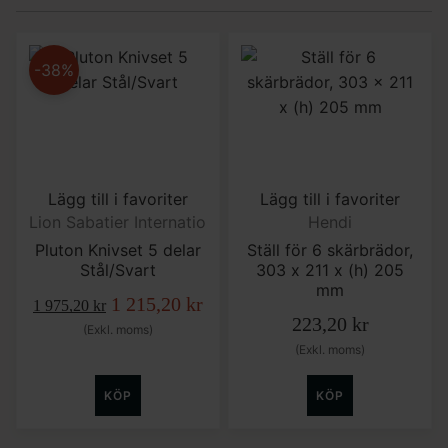
-38%
Lägg till i favoriter
Lägg till i favoriter
Lion Sabatier International
Hendi
Pluton Knivset 5 delar
Ställ för 6 skärbrädor,
Stål/Svart
303 x 211 x (h) 205
mm
Det ursprungliga priset var: 1 975,20 kr.
1 215,20
kr
Det nuvarande priset är: 1 215
1 975,20
kr
223,20
kr
(Exkl. moms)
(Exkl. moms)
KÖP
KÖP