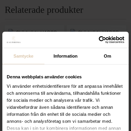
Relaterade produkter
Samtycke
Information
Om
Lägg till i favoriter
Lägg till i favoriter
Denna webbplats använder cookies
Hendi
Hendi
Vi använder enhetsidentifierare för att anpassa innehållet
Skärbräda HACCP, 450
Skärbräda HACCP, GN
och annonserna till användarna, tillhandahålla funktioner
x 300 x (h) 13 mm
1/1, 530 x 325 x (h) 15
för sociala medier och analysera vår trafik. Vi
mm
175,20
kr
vidarebefordrar även sådana identifierare och annan
Från
231,20
kr
(Exkl. moms)
information från din enhet till de sociala medier och
(Exkl. moms)
annons- och analysföretag som vi samarbetar med.
Dessa kan i sin tur kombinera informationen med annan