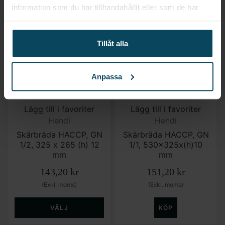
VÄLJ
VÄLJ
information som du har tillhandahållit eller som de har
samlat in när du har använt deras tjänster.
Tillåt alla
Anpassa
Lägg till i favoriter
Lägg till i favoriter
Hendi
Hendi
Skärbräda HACCP, GN
Skärbräda HACCP, GN
1/2, 325 x 265 (h) 12
1/1, 530x325x(h)10
mm
mm
143,20
kr
151,20
kr
(Exkl. moms)
(Exkl. moms)
VÄLJ
KÖP