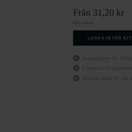
Från
31,20
kr
(Exkl. moms)
LOGGA IN FÖR AT
Specialpriser för föret
Expertis och utrustnin
Smarta inköp för dig s