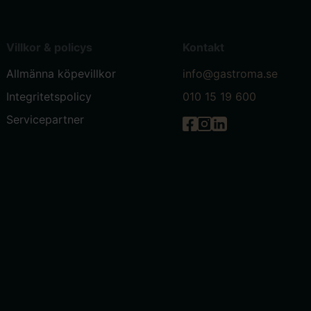
Villkor & policys
Kontakt
Allmänna köpevillkor
info@gastroma.se
Integritetspolicy
010 15 19 600
Servicepartner
Gastróma på Facebook
Gastróma på Instagr
Gastróma på Linke