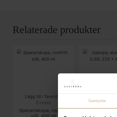
Relaterade produkter
Lägg till i favoriter
Lägg till i fa
Samtycke
Exxent
Bar up
Speceriskopa, rostfritt
Isskopa, alu
stål, 400 ml
0.35l, 220 