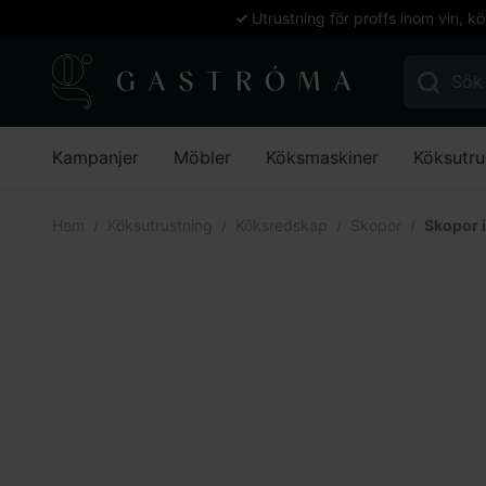
Utrustning för proffs inom vin, k
Sök efter:
Kampanjer
Möbler
Köksmaskiner
Köksutru
Hem
Köksutrustning
Köksredskap
Skopor
Skopor i