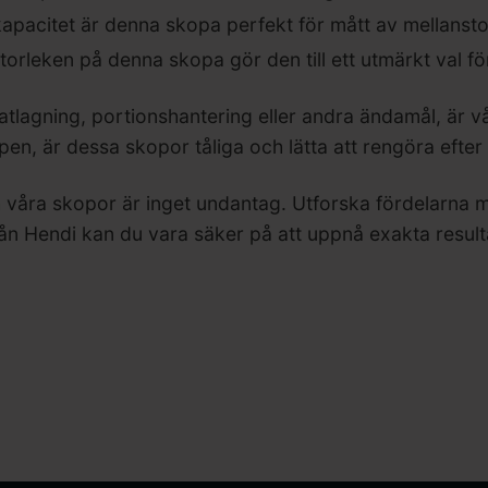
kapacitet är denna skopa perfekt för mått av mellanst
rleken på denna skopa gör den till ett utmärkt val fö
agning, portionshantering eller andra ändamål, är våra
ropen, är dessa skopor tåliga och lätta att rengöra efte
h våra skopor är inget undantag. Utforska fördelarna m
rån Hendi kan du vara säker på att uppnå exakta resultat