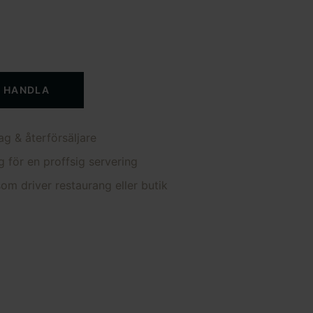
T HANDLA
ag & återförsäljare
g för en proffsig servering
om driver restaurang eller butik