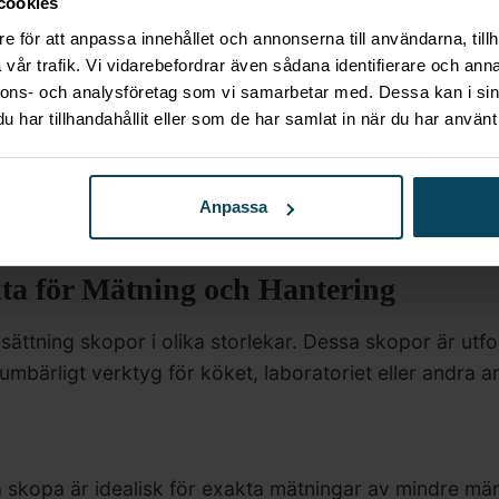
cookies
80mm
r
e för att anpassa innehållet och annonserna till användarna, tillh
68
kr
vår trafik. Vi vidarebefordrar även sådana identifierare och anna
s)
(Exkl. moms)
nnons- och analysföretag som vi samarbetar med. Dessa kan i sin
har tillhandahållit eller som de har samlat in när du har använt 
Anpassa
kta för Mätning och Hantering
ttning skopor i olika storlekar. Dessa skopor är utfo
mbärligt verktyg för köket, laboratoriet eller andra ar
 skopa är idealisk för exakta mätningar av mindre mä