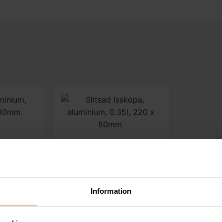
voriter
Lägg till i favoriter
Information
Bar up
minium,
Slitsad Isskopa,
x 80mm
aluminium, 0.35l, 220 x