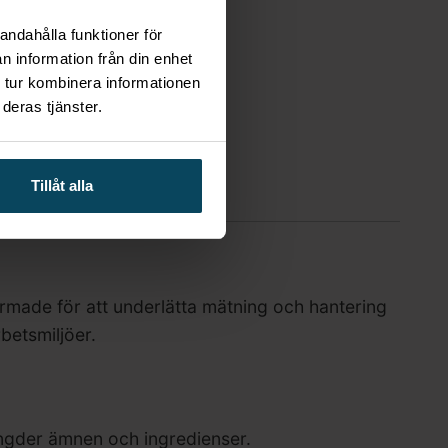
andahålla funktioner för
n information från din enhet
 tur kombinera informationen
deras tjänster.
Tillåt alla
rmade för att underlätta mätning och hantering
betsmiljöer.
ngder ämnen och ingredienser.