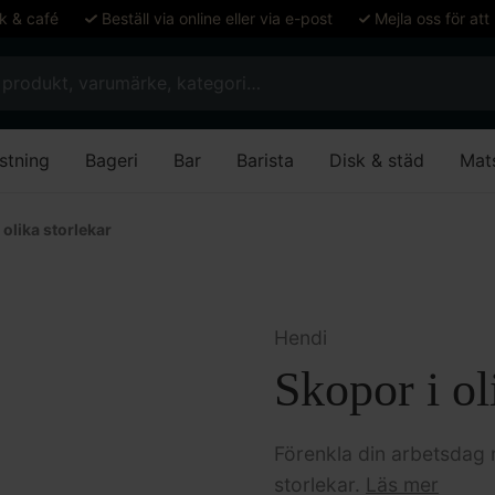
ök & café
Beställ via online eller via e-post
Mejla oss för att
stning
Bageri
Bar
Barista
Disk & städ
Mat
 olika storlekar
Hendi
Skopor i ol
Förenkla din arbetsdag 
storlekar.
Läs mer