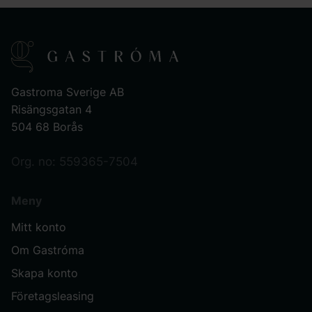
Gastroma Sverige AB
Risängsgatan 4
504 68 Borås
Org. no: 559365-7504
Meny
Mitt konto
Om Gastróma
Skapa konto
Företagsleasing