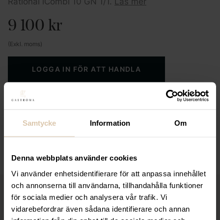
Rational iCombi 10 GN 1/1.
Läs mer
9 100
kr
(Exkl. moms)
LOGGA IN FÖR ATT HANDLA
Specialpriser för företag & återförsäljare
Expertis och utrustning för en proffsig servering
Samtycke
Information
Om
Smarta inköp för dig som driver restaurang eller
butik
Denna webbplats använder cookies
Vi använder enhetsidentifierare för att anpassa innehållet
och annonserna till användarna, tillhandahålla funktioner
Beskrivning
för sociala medier och analysera vår trafik. Vi
vidarebefordrar även sådana identifierare och annan