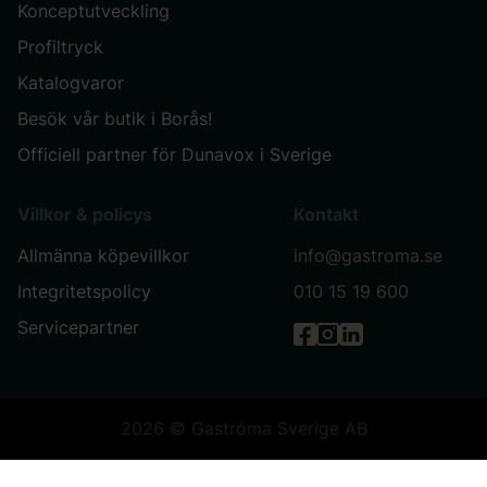
Konceptutveckling
Profiltryck
Katalogvaror
Besök vår butik i Borås!
Officiell partner för Dunavox i Sverige
Villkor & policys
Kontakt
Allmänna köpevillkor
info@gastroma.se
Integritetspolicy
010 15 19 600
Servicepartner
Gastróma på Facebook
Gastróma på Instag
Gastróma på Link
2026 © Gastróma Sverige AB