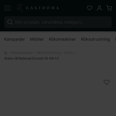
Varu
Favoriter
Mitt kont
Sök efter:
Nä
Kampanjer
Möbler
Köksmaskiner
Köksutrustning
Köksmaskiner
Köksinredning
Stativ
Stativ till Rational iCombi 10 GN 1/1