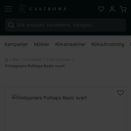
Varu
Favoriter
Mitt kont
Sök efter:
Nä
Kampanjer
Möbler
Köksmaskiner
Köksutrustning
Bar
Sommelier
Flasköppnare
Vinöppnare Pulltaps Basic svart