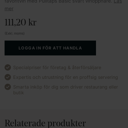
favoritvin med Pulltaps Basic svart vinöppnare.
Läs
mer
111,20
kr
(Exkl. moms)
LOGGA IN FÖR ATT HANDLA
Specialpriser för företag & återförsäljare
Expertis och utrustning för en proffsig servering
Smarta inköp för dig som driver restaurang eller
butik
Relaterade produkter