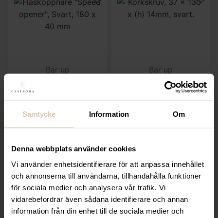
Bar up
Bar up
Flasköppnare ”Speed
Korkskruv, 37 x 130 x
opener”, Svart, 180 x
(h) 14mm, svart
40 mm
119,20
kr
Samtycke
Information
Om
55,20
kr
(Exkl. moms)
(Exkl. moms)
Denna webbplats använder cookies
KÖP
KÖP
Vi använder enhetsidentifierare för att anpassa innehållet
och annonserna till användarna, tillhandahålla funktioner
för sociala medier och analysera vår trafik. Vi
Beskrivning
vidarebefordrar även sådana identifierare och annan
information från din enhet till de sociala medier och