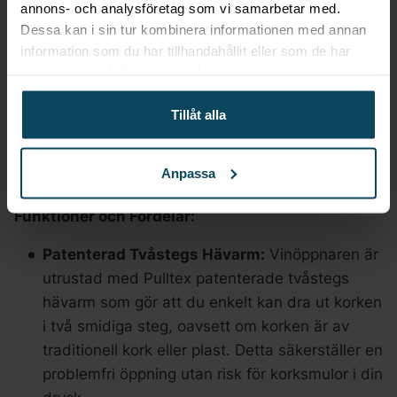
annons- och analysföretag som vi samarbetar med.
Vinöppnare Pulltaps Basic svart
Dessa kan i sin tur kombinera informationen med annan
information som du har tillhandahållit eller som de har
Upplev en smidig och pålitlig öppning av din
samlat in när du har använt deras tjänster.
favoritvin med Pulltaps Basic svart vinöppnare.
Denna vinöppnare är en enklare modell av Pulltex
Tillåt alla
mest omtyckta öppnare (P-119-901-01) och är
utformad med fokus på funktionalitet och
Anpassa
användarvänlighet.
Funktioner och Fördelar:
Patenterad Tvåstegs Hävarm:
Vinöppnaren är
utrustad med Pulltex patenterade tvåstegs
hävarm som gör att du enkelt kan dra ut korken
i två smidiga steg, oavsett om korken är av
traditionell kork eller plast. Detta säkerställer en
problemfri öppning utan risk för korksmulor i din