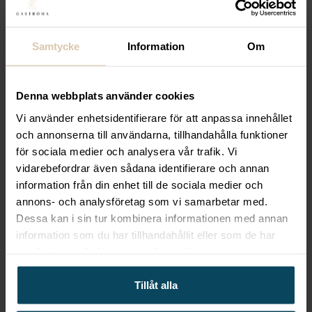
-15%
Samtycke
Information
Om
Lägg till i favoriter
Pulltex
Uranus silicone wine
Denna webbplats använder cookies
stopper & droppkork, svart
Vi använder enhetsidentifierare för att anpassa innehållet
och annonserna till användarna, tillhandahålla funktioner
63,20
kr
Det ursprungliga priset var: 63,20 kr.
53,72
kr
Det nuvarande priset är: 53,72 kr.
(Exkl. moms)
för sociala medier och analysera vår trafik. Vi
Köp
vidarebefordrar även sådana identifierare och annan
-38%
information från din enhet till de sociala medier och
annons- och analysföretag som vi samarbetar med.
Dessa kan i sin tur kombinera informationen med annan
Lägg till i favoriter
information som du har tillhandahållit eller som de har
Lion Sabatier International
samlat in när du har använt deras tjänster.
Pluton Knivset 5 delar
Tillåt alla
Stål/Svart