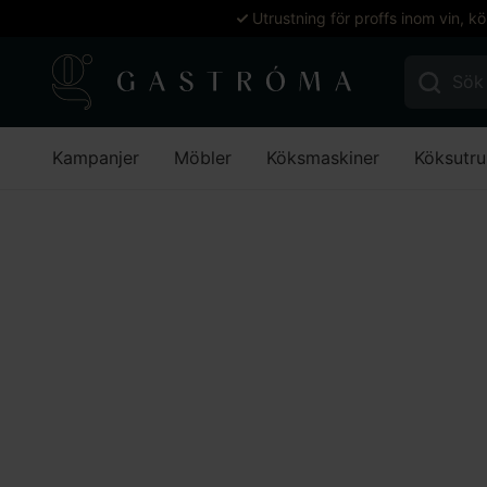
Utrustning för proffs inom vin, k
Sök efter:
Kampanjer
Möbler
Köksmaskiner
Köksutru
Hem
Bageri
Pizza
Pizza
Stäng filter
Stäng filter
Filtrera
Inga produkter hittades som motsvarar ditt val.