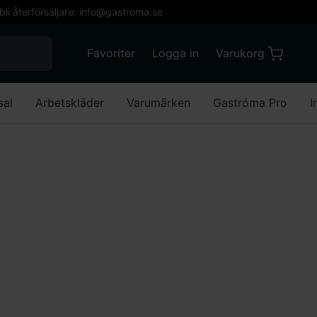
 bli återförsäljare: info@gastroma.se
När automatisk komplettering av resultat är till
Favoriter
Logga in
Varukorg
Varukorg
Favoriter
Mitt konto
sal
Arbetskläder
Varumärken
Gastróma Pro
I