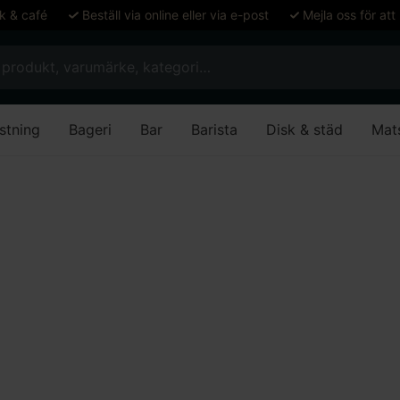
ök & café
Beställ via online eller via e-post
Mejla oss för att
stning
Bageri
Bar
Barista
Disk & städ
Mat