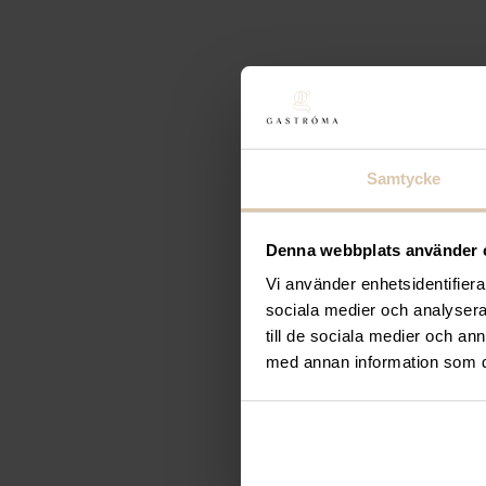
Samtycke
Denna webbplats använder 
Vi använder enhetsidentifierar
sociala medier och analysera 
Gastroma Sverige AB
till de sociala medier och a
Risängsgatan 4
med annan information som du 
504 68 Borås
Org. no: 559365-7504
Meny