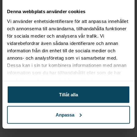
Denna webbplats använder cookies
Vi använder enhetsidentifierare för att anpassa innehållet
och annonserna till användarna, tillhandahålla funktioner
Gastroma Sverige AB
för sociala medier och analysera vår trafik. Vi
vidarebefordrar även sådana identifierare och annan
Risängsgatan 4
information från din enhet till de sociala medier och
504 68 Borås
annons- och analysföretag som vi samarbetar med.
Org. no: 559365-7504
Dessa kan i sin tur kombinera informationen med annan
Meny
information som du har tillhandahållit eller som de har
Mitt konto
samlat in när du har använt deras tjänster.
Om Gastróma
Skapa konto
Tillåt alla
Företagsleasing
Konceptutveckling
Anpassa
Profiltryck
Katalogvaror
Besök vår butik i Borås!