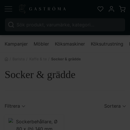
Varu
Favoriter
Mitt kont
Sök efter:
Nä
Kampanjer
Möbler
Köksmaskiner
Köksutrustning
Barista
Kaffe & te
Socker & grädde
Socker & grädde
Filtrera
Sortera