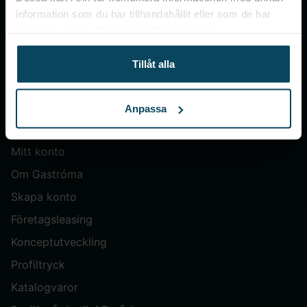
information som du har tillhandahållit eller som de har
Gastroma Sverige AB
samlat in när du har använt deras tjänster.
Risängsgatan 4
504 68 Borås
Tillåt alla
Org. no: 559365-7504
Anpassa
Meny
Mitt konto
Om Gastróma
Skapa konto
Företagsleasing
Konceptutveckling
Profiltryck
Katalogvaror