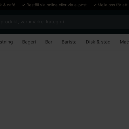
ök & café
Beställ via online eller via e-post
Mejla oss för att
stning
Bageri
Bar
Barista
Disk & städ
Mat