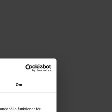
å ut det mesta av utrymmet. Vi erbjuder ett brett
ffektivisera ditt arbetsflöde i köket.
för GN- och bakplåtar, samt för pizza- och
bara och lätta att rengöra.
kor är idealiska för att baka kakor, bröd och andra
 kök. Beställ nu och se själv hur våra
Om
andahålla funktioner för