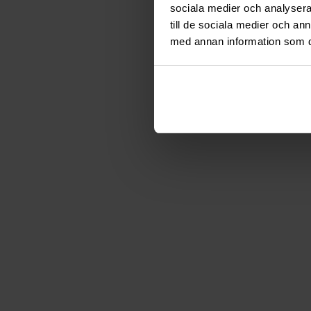
sociala medier och analysera 
till de sociala medier och a
med annan information som du 
Gastroma Sverige AB
Risängsgatan 4
504 68 Borås
Org. no: 559365-7504
Meny
Mitt konto
Om Gastróma
Skapa konto
Företagsleasing