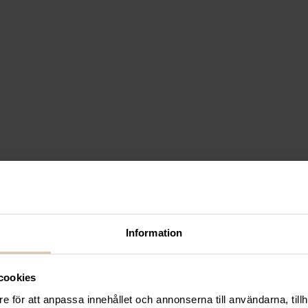
du behöver för att effektivt organisera dina ugnar och f
 utformade för att passa våra ugnar och hjälpa dig att e
anden för att passa just dina behov. Vi har ställningar 
v högkvalitativt rostfritt stål, vilket gör dem både håll
erial, inklusive aluminium och rostfritt stål. Våra bric
ga och värma upp mat.
 att hitta det perfekta tillbehöret för att optimera ditt
fektivisera ditt arbetsflöde.
Information
cookies
e för att anpassa innehållet och annonserna till användarna, tillh