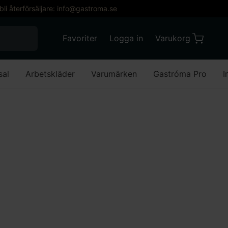
 bli återförsäljare: info@gastroma.se
När automatisk komplettering av resultat är till
Favoriter
Logga in
Varukorg
Varukorg
Favoriter
Mitt konto
sal
Arbetskläder
Varumärken
Gastróma Pro
I