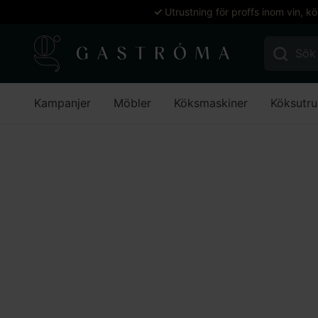
Utrustning för proffs inom vin, k
Sök efter:
Kampanjer
Möbler
Köksmaskiner
Köksutru
Hem
Köksmaskiner
Ugnar
Ugnstillbehör
Ugnstillbehör
Stäng filter
Stäng filter
Filtrera
Inga produkter hittades som motsvarar ditt val.