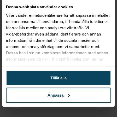
Denna webbplats använder cookies
Vi använder enhetsidentifierare för att anpassa innehållet
och annonserna till användarna, tillhandahålla funktioner
Gastroma Sverige AB
för sociala medier och analysera vår trafik. Vi
Risängsgatan 4
vidarebefordrar även sådana identifierare och annan
504 68 Borås
information från din enhet till de sociala medier och
Org. no: 559365-7504
annons- och analysföretag som vi samarbetar med.
Meny
Dessa kan i sin tur kombinera informationen med annan
information som du har tillhandahållit eller som de har
Mitt konto
samlat in när du har använt deras tjänster.
Om Gastróma
Skapa konto
Tillåt alla
Företagsleasing
Konceptutveckling
Profiltryck
Anpassa
Katalogvaror
Besök vår butik i Borås!
Officiell partner för Dunavox i Sverige