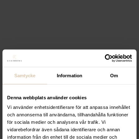
Max pris
Filtrera
Stäng filter
Endast ett sökresultat
Filtrera
Sortera
-30%
Samtycke
Information
Om
Denna webbplats använder cookies
Lägg till i favoriter
Vi använder enhetsidentifierare för att anpassa innehållet
Luigi Bormioli
och annonserna till användarna, tillhandahålla funktioner
Vattenglas/whiskyglas
för sociala medier och analysera vår trafik. Vi
vidarebefordrar även sådana identifierare och annan
”Bach”, klar, (h) 97 mm, 335
information från din enhet till de sociala medier och