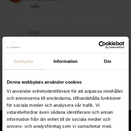
Etab
Halkskyddstejp PG 27
50mm x 15m, svart,
rulle
Samtycke
Information
Om
Det ursprungliga priset var: 319,20 kr.
255,42
kr
Det nuvarande priset är: 255,42 
319,20
kr
17,03
kr
/meter
(Exkl. moms)
Denna webbplats använder cookies
Vi använder enhetsidentifierare för att anpassa innehållet
KÖP
och annonserna till användarna, tillhandahålla funktioner
för sociala medier och analysera vår trafik. Vi
vidarebefordrar även sådana identifierare och annan
information från din enhet till de sociala medier och
annons- och analysföretag som vi samarbetar med.