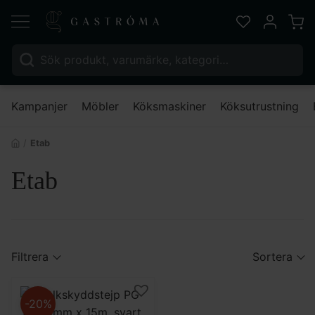
Varu
Favoriter
Mitt kont
Sök efter:
Nä
Kampanjer
Möbler
Köksmaskiner
Köksutrustning
Etab
Etab
Filtrera
Sortera
-20%