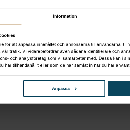
Information
cookies
as wenge svart konstläder
e för att anpassa innehållet och annonserna till användarna, tillh
vår trafik. Vi vidarebefordrar även sådana identifierare och anna
nnons- och analysföretag som vi samarbetar med. Dessa kan i sin
har tillhandahållit eller som de har samlat in när du har använt 
Anpassa
Laminat svart Ø60