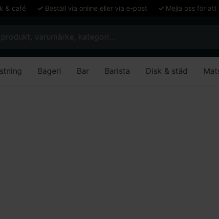
ök & café
Beställ via online eller via e-post
Mejla oss för att
stning
Bageri
Bar
Barista
Disk & städ
Mat
bruk
Bordsstativ Firenze ”Duo” 2-pelare
iv Firenze ”Duo” 2-p