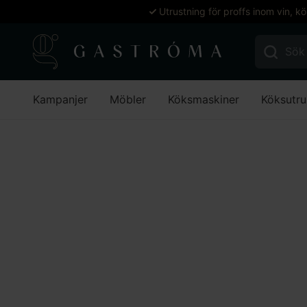
Utrustning för proffs inom vin, k
Sök efter:
Kampanjer
Möbler
Köksmaskiner
Köksutru
Hem
Möbler
Utomhusmöbler
Bordsstativ för utomhus
Lägg till i favoriter
Lägg till i favoriter
Realisera
Bordsstat