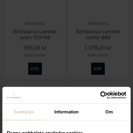
Realisera
Realisera
Bordsskiva Laminat
Bordsskiva Laminat
svart 120×68
valnöt Ø68
959,20
kr
1 079,20
kr
(Exkl. moms)
(Exkl. moms)
KÖP
KÖP
Samtycke
Information
Om
Realisera
SELECT
Denna webbplats använder cookies