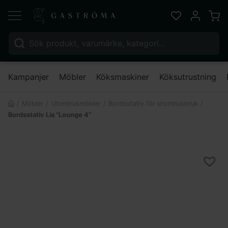
Varu
Favoriter
Mitt kont
Sök efter:
Nä
Kampanjer
Möbler
Köksmaskiner
Köksutrustning
Möbler
Utomhusmöbler
Bordsstativ för utomhusbruk
Bordsstativ Lia ”Lounge 4”