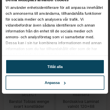
Bordsskiva Laminat vit
Select, Barstol ”Birger”
Vi använder enhetsidentifierare för att anpassa innehållet
68×68
i wenge med svart
och annonserna till användarna, tillhandahålla funktioner
konstläder
660
kr
för sociala medier och analysera vår trafik. Vi
2 159,20
kr
vidarebefordrar även sådana identifierare och annan
(Exkl. moms)
information från din enhet till de sociala medier och
(Exkl. moms)
annons- och analysföretag som vi samarbetar med.
KÖP
KÖP
Dessa kan i sin tur kombinera informationen med annan
information som du har tillhandahållit eller som de har
samlat in när du har använt deras tjänster.
Tillåt alla
Anpassa
SELECT
Realisera
Barstol Tobias wenge
Bordsskiva Laminat
svart konstläder
valnöt 120×68