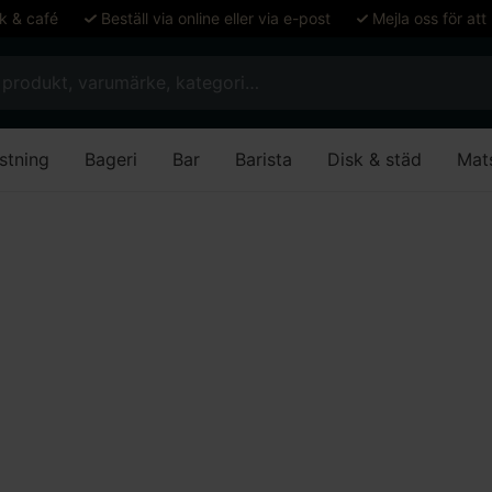
ök & café
Beställ via online eller via e-post
Mejla oss för att
stning
Bageri
Bar
Barista
Disk & städ
Mat