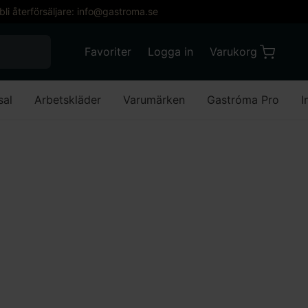
 bli återförsäljare: info@gastroma.se
När automatisk komplettering av resultat är till
Favoriter
Logga in
Varukorg
Varukorg
Favoriter
Mitt konto
sal
Arbetskläder
Varumärken
Gastróma Pro
I