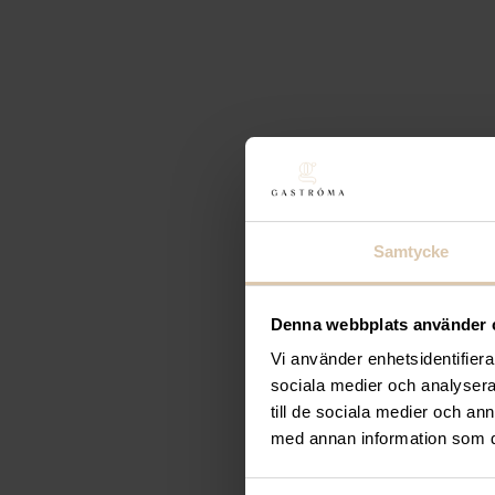
Kittlar Låga
Stäng filter
Filtrera
Inga produkter hittades som motsvarar ditt val.
Samtycke
Denna webbplats använder 
Vi använder enhetsidentifierar
sociala medier och analysera 
till de sociala medier och a
med annan information som du 
Gastroma Sverige AB