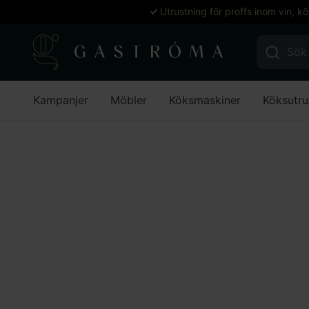
Utrustning för proffs inom vin, k
Sök efter:
Kampanjer
Möbler
Köksmaskiner
Köksutru
Hem
Köksutrustning
Kastruller & grytor
Kittlar
Kittlar
Stäng filter
Kategorier
Kittlar Halvhöga
Kittlar Höga