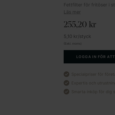
Fettfilter för fritöser 
Läs mer
255,20
kr
5,10
kr
/styck
(Exkl. moms)
LOGGA IN FÖR AT
Specialpriser för föret
Expertis och utrustnin
Smarta inköp för dig s