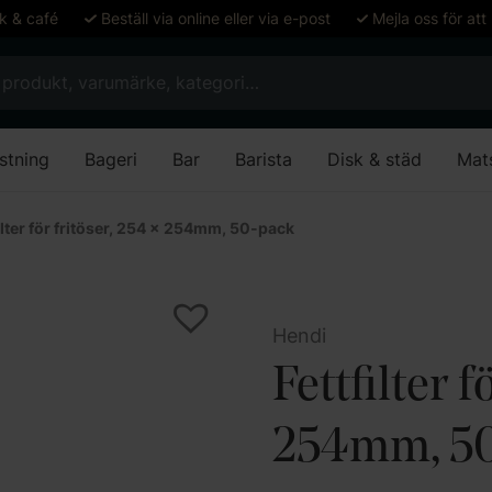
ök & café
Beställ via online eller via e-post
Mejla oss för att
stning
Bageri
Bar
Barista
Disk & städ
Mat
ilter för fritöser, 254 x 254mm, 50-pack
Hendi
Fettfilter f
254mm, 50