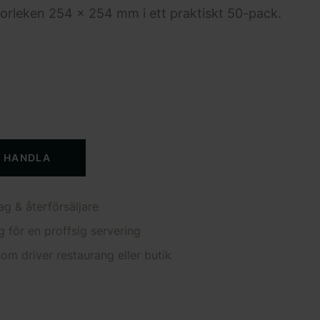
i storleken 254 x 254 mm i ett praktiskt 50-pack.
T HANDLA
ag & återförsäljare
g för en proffsig servering
om driver restaurang eller butik