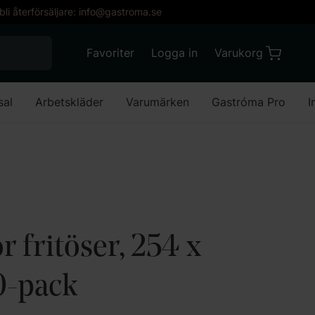
 bli återförsäljare: info@gastroma.se
När automatisk komplettering av resultat är till
Favoriter
Logga in
Varukorg
Varukorg
Favoriter
Mitt konto
sal
Arbetskläder
Varumärken
Gastróma Pro
I
ör fritöser, 254 x
-pack