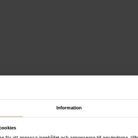
Information
cookies
e för att anpassa innehållet och annonserna till användarna, tillh