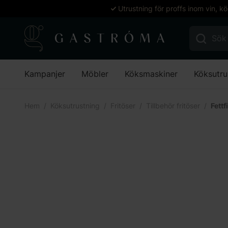
Utrustning för proffs inom vin, k
Sök efter:
Kampanjer
Möbler
Köksmaskiner
Köksutru
Hem
Köksutrustning
Fritöser
Tillbehör fritöser
Fettf