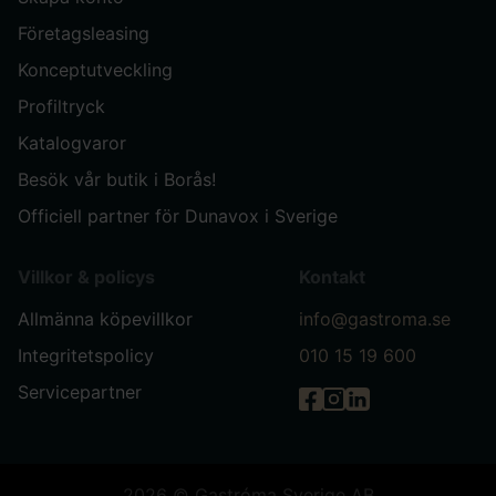
Företagsleasing
Konceptutveckling
Profiltryck
Katalogvaror
Besök vår butik i Borås!
Officiell partner för Dunavox i Sverige
Villkor & policys
Kontakt
Allmänna köpevillkor
info@gastroma.se
Integritetspolicy
010 15 19 600
Servicepartner
Gastróma på Facebook
Gastróma på Instag
Gastróma på Link
2026 © Gastróma Sverige AB