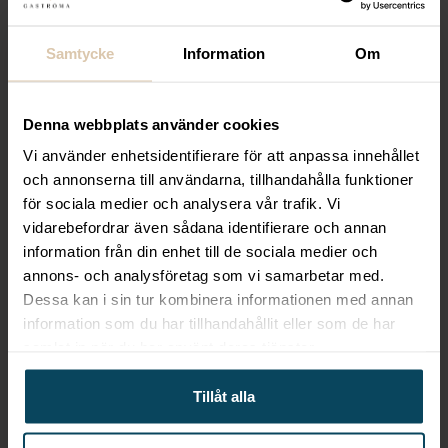
Samtycke
Information
Om
Denna webbplats använder cookies
Lägg till i favoriter
Vi använder enhetsidentifierare för att anpassa innehållet
Gastróma Pro
och annonserna till användarna, tillhandahålla funktioner
för sociala medier och analysera vår trafik. Vi
Fettfilter, 495 x
495mm
vidarebefordrar även sådana identifierare och annan
information från din enhet till de sociala medier och
Från
1 319,20
kr
annons- och analysföretag som vi samarbetar med.
(Exkl. moms)
Dessa kan i sin tur kombinera informationen med annan
information som du har tillhandahållit eller som de har
VÄLJ
samlat in när du har använt deras tjänster.
Tillåt alla
Relaterade produkter