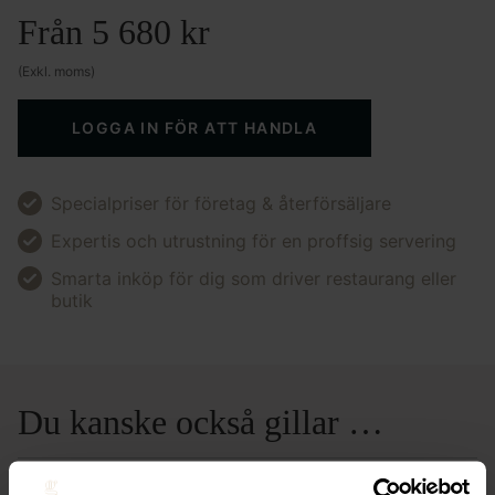
Från
5 680
kr
(Exkl. moms)
LOGGA IN FÖR ATT HANDLA
Specialpriser för företag & återförsäljare
Expertis och utrustning för en proffsig servering
Smarta inköp för dig som driver restaurang eller
butik
Du kanske också gillar …