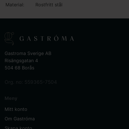
Material:
Rostfritt stål
Gastroma Sverige AB
Risängsgatan 4
504 68 Borås
Org. no: 559365-7504
Meny
Mitt konto
Om Gastróma
Skapa konto