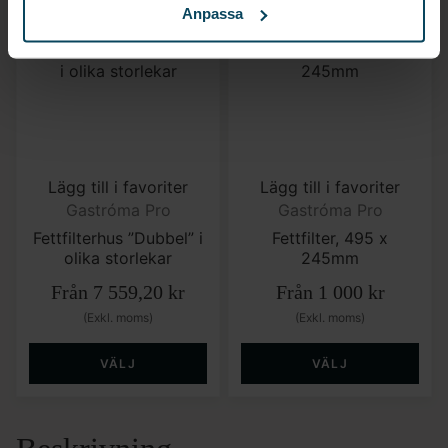
Anpassa
Lägg till i favoriter
Lägg till i favoriter
Gastróma Pro
Gastróma Pro
Fettfilterhus ”Dubbel” i
Fettfilter, 495 x
olika storlekar
245mm
Från
7 559,20
kr
Från
1 000
kr
(Exkl. moms)
(Exkl. moms)
VÄLJ
VÄLJ