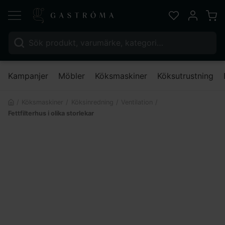
Varu
Favoriter
Mitt kont
Sök efter:
Nä
Kampanjer
Möbler
Köksmaskiner
Köksutrustning
Köksmaskiner
Köksinredning
Ventilation
Fettfilterhus i olika storlekar