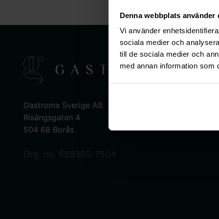
Denna webbplats använder 
Vi använder enhetsidentifierar
sociala medier och analysera 
till de sociala medier och a
med annan information som du 
Gastroma Sverige AB
Risängsgatan 4
504 68 Borås
Org. no: 559365-7504