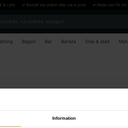
ök & café
Beställ via online eller via e-post
Mejla oss för att
stning
Bageri
Bar
Barista
Disk & städ
Mat
ades som motsvarar ditt val.
Information