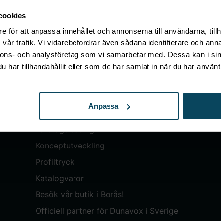
cookies
e för att anpassa innehållet och annonserna till användarna, tillh
vår trafik. Vi vidarebefordrar även sådana identifierare och anna
nnons- och analysföretag som vi samarbetar med. Dessa kan i sin
Meny
har tillhandahållit eller som de har samlat in när du har använt 
Mitt konto
Om Gastróma
Anpassa
Skapa konto
Företagsleasing
Konceptutveckling
Profiltryck
Katalogvaror
Besök vår butik i Borås!
Officiell partner för Dunavox i Sverige