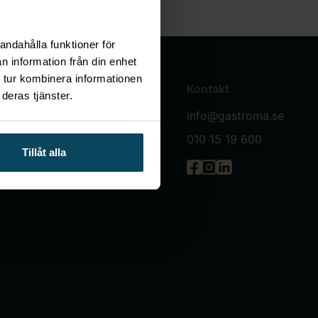
andahålla funktioner för
n information från din enhet
 tur kombinera informationen
Villkor & policys
Kontakt
deras tjänster.
Allmänna köpevillkor
info@gastroma.se
Integritetspolicy
010 15 19 600
Tillåt alla
Servicepartner
Gastróma på Facebook
Gastróma på Instagr
Gastróma på Linke