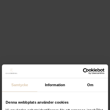
Välj
Lägg till i favoriter
Lägg till i favoriter
Dunavox
Integrerbar vinkyl
– Dunavox BALANCE
24.TO – 24 flaskor
17 192
kr
(Exkl. moms)
Köp
Samtycke
Information
Om
Lägg till i favoriter
Lägg till i favoriter
Denna webbplats använder cookies
Dunavox
Integrerbar vinkyl
Vi använder enhetsidentifierare för att anpassa innehållet