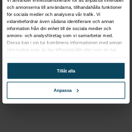
– Dunavox BALANCE
och annonserna till användarna, tillhandahålla funktioner
för sociala medier och analysera vår trafik. Vi
26.TO – 26 flaskor
vidarebefordrar även sådana identifierare och annan
information från din enhet till de sociala medier och
20 392
kr
(Exkl. moms)
annons- och analysföretag som vi samarbetar med.
Köp
Dessa kan i sin tur kombinera informationen med annan
information som du har tillhandahållit eller som de har
samlat in när du har använt deras tjänster.
Lägg till i favoriter
Lägg till i favoriter
Tillåt alla
Dunavox
Integrerbar vinkyl
– Dunavox BALANCE
Anpassa
42.TO – 42 flaskor
22 792
kr
(Exkl. moms)
Köp