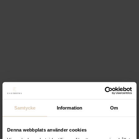
känd som sandgjutning och är en viktig del av
processen för att skapa högkvalitativa produkter.
Nästa steg i processen är avsvalning. Det tar flera
timmar för sandformen att svalna till en hanterbar
temperatur och det är först då man kan slå den itu
och se resultatet av gjutningen. Här sorteras
endast de gjutjärnsprodukter som klarar
kvalitetskontrollen ut för vidare behandling.
Sandformen kan bara användas en endaste gång
och just därför blir varje ny gjutning unik. Detta är
en stor bidragande faktor till exklusiviteten i
Skeppshults produkter. Efter varje gjutning
återvinns sanden för att kunna användas igen i
Samtycke
Information
Om
nästa gjutning. Denna återvinning bidrar till att
minska miljöpåverkan och hålla kostnaderna nere.
Denna webbplats använder cookies
Sammantaget är processen för att gjuta järn från