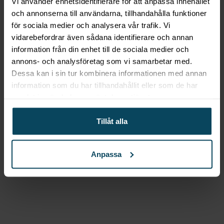
Vi använder enhetsidentifierare för att anpassa innehållet
tacka till färdig panna en komplex och tidskrävande
och annonserna till användarna, tillhandahålla funktioner
process som kräver hög precision och skicklighet.
för sociala medier och analysera vår trafik. Vi
Men resultatet är en unik och högkvalitativ produkt
vidarebefordrar även sådana identifierare och annan
information från din enhet till de sociala medier och
som kommer att vara en prydnad i vilket kök som
annons- och analysföretag som vi samarbetar med.
helst.
Dessa kan i sin tur kombinera informationen med annan
information som du har tillhandahållit eller som de har
Slipning, svarvning &
samlat in när du har använt deras tjänster.
ytbehandling
Tillåt alla
Efter att gjutningsprocessen är avklarad så rullar
Anpassa
järntackan som nu blivit panna in i
behandlingssalen för slipning, bottensvarvning och
blästring.
Gjutjärnet från Skeppshult är designat in i minsta
detalj för att klara av att hantera mycket höga